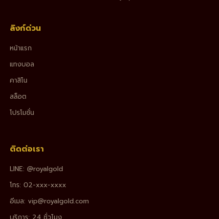
ลิงก์ด่วน
หน้าแรก
แทงบอล
คาสิโน
สล็อต
โปรโมชั่น
ติดต่อเรา
LINE: @royalgold
โทร: 02-xxx-xxxx
อีเมล:
vip@royalgold.com
บริการ: 24 ชั่วโมง