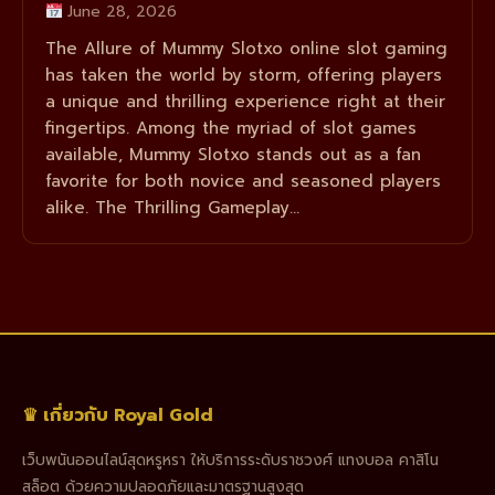
June 28, 2026
The Allure of Mummy Slotxo online slot gaming
has taken the world by storm, offering players
a unique and thrilling experience right at their
fingertips. Among the myriad of slot games
available, Mummy Slotxo stands out as a fan
favorite for both novice and seasoned players
alike. The Thrilling Gameplay...
♛ เกี่ยวกับ Royal Gold
เว็บพนันออนไลน์สุดหรูหรา ให้บริการระดับราชวงศ์ แทงบอล คาสิโน
สล็อต ด้วยความปลอดภัยและมาตรฐานสูงสุด