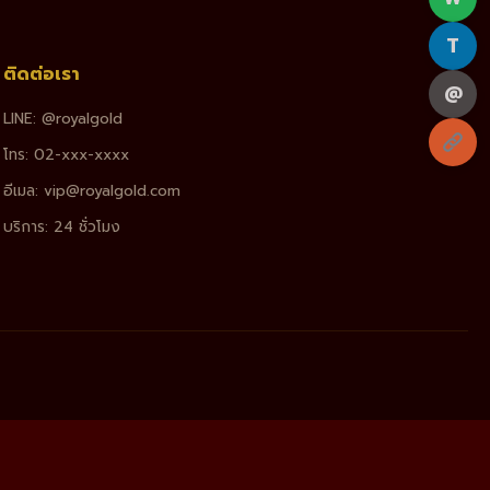
T
ติดต่อเรา
@
LINE: @royalgold
โทร: 02-xxx-xxxx
อีเมล:
vip@royalgold.com
บริการ: 24 ชั่วโมง