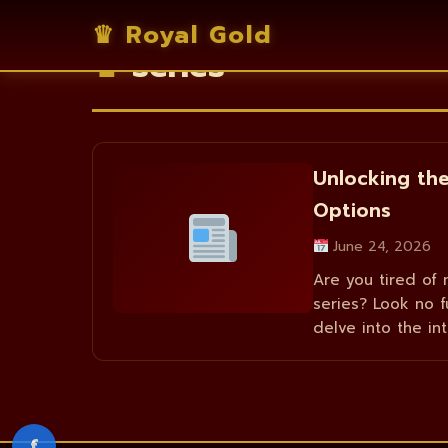
♛ Royal Gold
♛
series
Unlocking the
Options
June 24, 2026
Are you tired of
series? Look no f
delve into the int
f