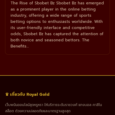
The Rise of Sbobet Bz Sbobet Bz has emerged
as a prominent player in the online betting
industry, offering a wide range of sports
betting options to enthusiasts worldwide. With
its user-friendly interface and competitive
odds, Sbobet Bz has captured the attention of
both novice and seasoned bettors. The
Benefits...
♛ เกี่ยวกับ Royal Gold
เว็บพนันออนไลน์สุดหรูหรา ให้บริการระดับราชวงศ์ แทงบอล คาสิโน
สล็อต ด้วยความปลอดภัยและมาตรฐานสูงสุด