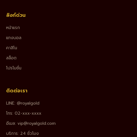
ลิงก์ด่วน
หน้าแรก
แทงบอล
คาสิโน
สล็อต
โปรโมชั่น
ติดต่อเรา
LINE: @royalgold
โทร: 02-xxx-xxxx
อีเมล:
vip@royalgold.com
บริการ: 24 ชั่วโมง