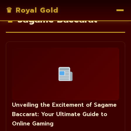
♛ Royal Gold
♛
Sagame Baccarat
Unveiling the Excitement of Sagame
Baccarat: Your Ultimate Guide to
Online Gaming