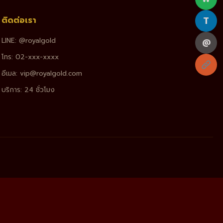
T
ติดต่อเรา
LINE: @royalgold
@
โทร: 02-xxx-xxxx
อีเมล:
vip@royalgold.com
บริการ: 24 ชั่วโมง