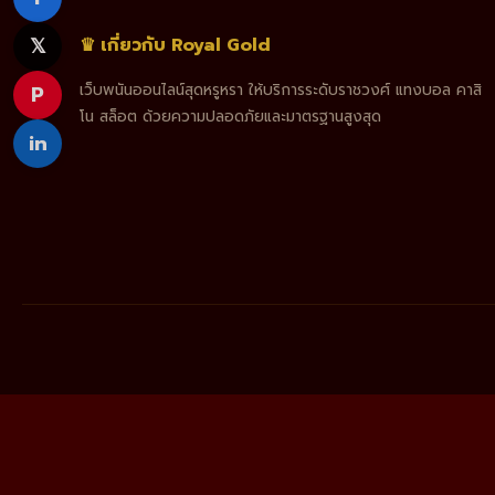
𝕏
♛ เกี่ยวกับ Royal Gold
เว็บพนันออนไลน์สุดหรูหรา ให้บริการระดับราชวงศ์ แทงบอล คาสิ
P
โน สล็อต ด้วยความปลอดภัยและมาตรฐานสูงสุด
in