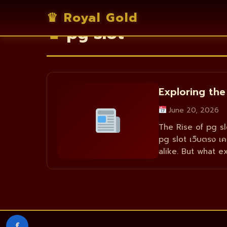
♛ Royal Gold
♛
pg slot
Exploring the
June 20, 2026
The Rise of pg sl
pg slot เว็บตรง 
alike. But what ex
f