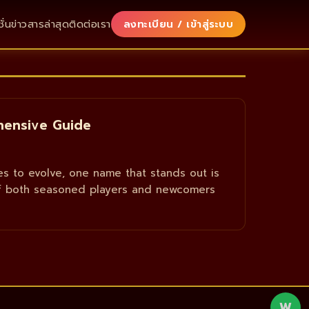
ั่น
ข่าวสารล่าสุด
ติดต่อเรา
ลงทะเบียน / เข้าสู่ระบบ
ehensive Guide
es to evolve, one name that stands out is
n of both seasoned players and newcomers
W