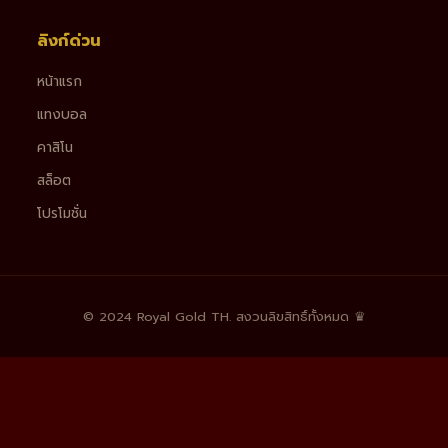
ลิงก์ด่วน
หน้าแรก
แทงบอล
คาสิโน
สล็อต
โปรโมชั่น
© 2024 Royal Gold TH. สงวนลิขสิทธิ์ทั้งหมด ♛