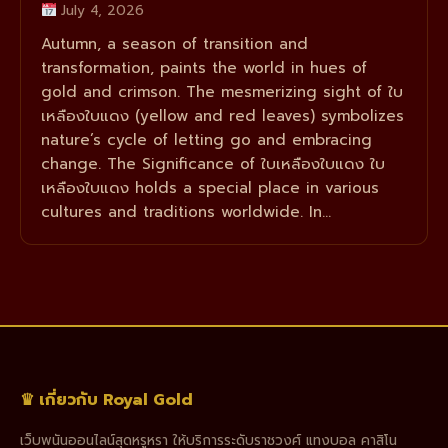
July 4, 2026
Autumn, a season of transition and
transformation, paints the world in hues of
gold and crimson. The mesmerizing sight of ใบ
เหลืองใบแดง (yellow and red leaves) symbolizes
nature’s cycle of letting go and embracing
change. The Significance of ใบเหลืองใบแดง ใบ
เหลืองใบแดง holds a special place in various
cultures and traditions worldwide. In...
♛ เกี่ยวกับ Royal Gold
เว็บพนันออนไลน์สุดหรูหรา ให้บริการระดับราชวงศ์ แทงบอล คาสิโน