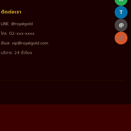
T
ติดต่อเรา
LINE: @royalgold
@
โทร: 02-xxx-xxxx
อีเมล:
vip@royalgold.com
บริการ: 24 ชั่วโมง