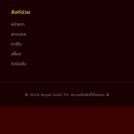
ลิงก์ด่วน
หน้าแรก
แทงบอล
คาสิโน
สล็อต
โปรโมชั่น
© 2024 Royal Gold TH. สงวนลิขสิทธิ์ทั้งหมด ♛