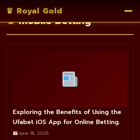
♛ Royal Gold
♛
mobile betting
Exploring the Benefits of Using the
Ufabet iOS App for Online Betting.
June 18, 2026