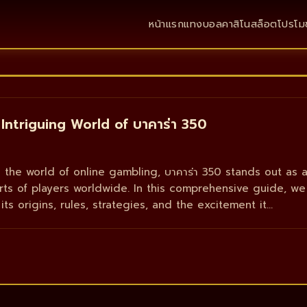
หน้าแรก
แทงบอล
คาสิโน
สล็อต
โปรโมช
 Intriguing World of บาคาร่า 350
the world of online gambling, บาคาร่า 350 stands out as a
ts of players worldwide. In this comprehensive guide, we
 its origins, rules, strategies, and the excitement it...