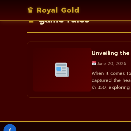
♛ Royal Gold
♛
game rules
Unveiling the
June 20, 2026
When it comes to 
captured the hear
ร่า 350, exploring
f