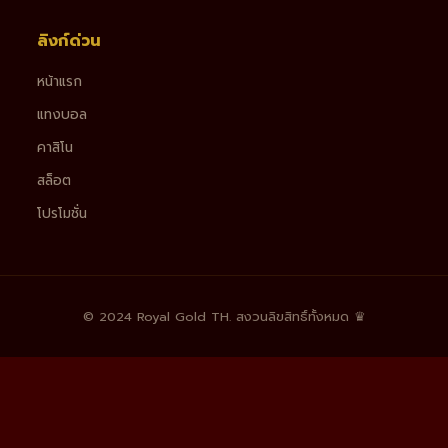
ลิงก์ด่วน
หน้าแรก
แทงบอล
คาสิโน
สล็อต
โปรโมชั่น
© 2024 Royal Gold TH. สงวนลิขสิทธิ์ทั้งหมด ♛