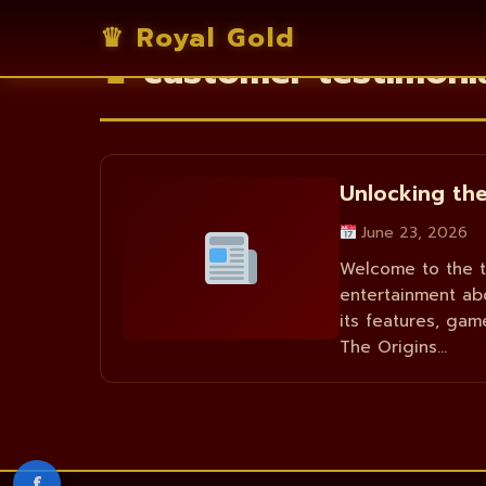
♛ Royal Gold
♛
customer testimoni
Unlocking th
June 23, 2026
Welcome to the t
entertainment ab
its features, ga
The Origins...
f