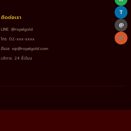
T
ติดต่อเรา
@
LINE: @royalgold
โทร: 02-xxx-xxxx
อีเมล:
vip@royalgold.com
บริการ: 24 ชั่วโมง