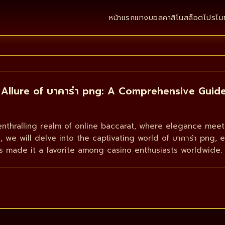
หน้าแรก
แทงบอล
คาสิโน
สล็อต
โปรโมช
 Allure of บาคาร่า png: A Comprehensive Guid
nthralling realm of online baccarat, where elegance meets
e, we will delve into the captivating world of บาคาร่า png, e
as made it a favorite among casino enthusiasts worldwide. T