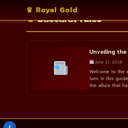
♛ Royal Gold
♛
baccarat rules
Unveiling the
June 21, 2026
Welcome to the e
turn. In this guid
the allure that h
f