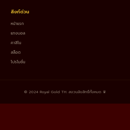
ลิงก์ด่วน
หน้าแรก
แทงบอล
คาสิโน
สล็อต
โปรโมชั่น
© 2024 Royal Gold TH. สงวนลิขสิทธิ์ทั้งหมด ♛