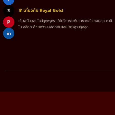
𝕏
♛ เกี่ยวกับ Royal Gold
เว็บพนันออนไลน์สุดหรูหรา ให้บริการระดับราชวงศ์ แทงบอล คาสิ
P
โน สล็อต ด้วยความปลอดภัยและมาตรฐานสูงสุด
in