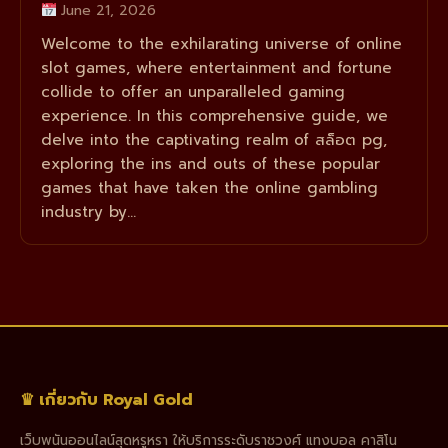
June 21, 2026
Welcome to the exhilarating universe of online
slot games, where entertainment and fortune
collide to offer an unparalleled gaming
experience. In this comprehensive guide, we
delve into the captivating realm of สล็อต pg,
exploring the ins and outs of these popular
games that have taken the online gambling
industry by...
♛ เกี่ยวกับ Royal Gold
เว็บพนันออนไลน์สุดหรูหรา ให้บริการระดับราชวงศ์ แทงบอล คาสิโน