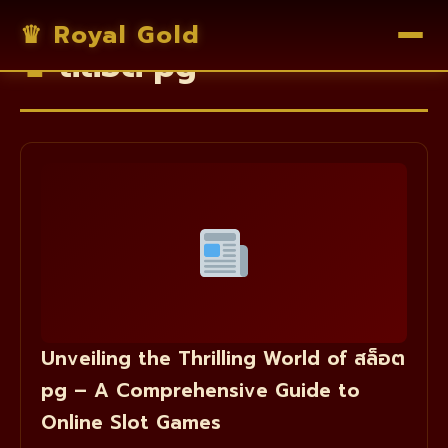
♛ Royal Gold
♛
สล็อต pg
Unveiling the Thrilling World of สล็อต
pg – A Comprehensive Guide to
Online Slot Games